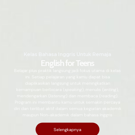
Kelas Bahasa Inggris Untuk Remaja
English for Teens
Belajar plus praktik langsung jadi fokus utama di kelas
ini. Setiap pelajaran yang kamu dapat bisa
diaplikasikan langsung untuk meningkatkan
kemampuan berbicara (
speaking
), menulis (
writing
),
mendengarkan (
listening
) dan membaca (reading).
Program ini membantu kamu untuk semakin percaya
diri dan terlibat aktif dalam semua kegiatan akademik
maupun Non-akademik dalam bahasa Inggris
Selengkapnya