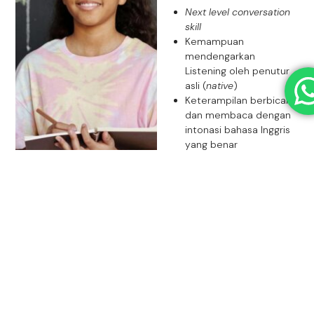
Next level conversation
skill
Kemampuan
mendengarkan
Listening oleh penutur
asli (
native
)
Keterampilan berbicara
dan membaca dengan
intonasi bahasa Inggris
yang benar
Menulis paragraf-
paragraf sederhana dan
mengembangkan ide
LEARNING SAMPLE
Speak Like A Native English Speaker With